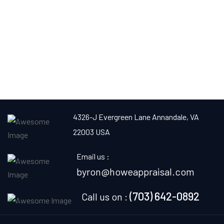
4326-J Evergreen Lane
Annandale, VA
22003 USA
Email us :
byron@howeappraisal.com
(703) 642-0892
Call us on :