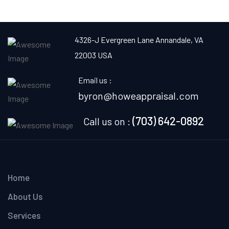
4326-J Evergreen Lane
Annandale, VA
22003 USA
Email us :
byron@howeappraisal.com
(703) 642-0892
Call us on :
Home
About Us
Services